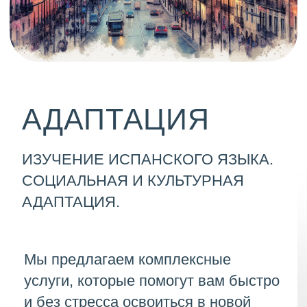
ИЗУЧЕНИЕ ИСПАНСКОГО ЯЗЫКА.
СОЦИАЛЬНАЯ И КУЛЬТУРНАЯ
АДАПТАЦИЯ.
Мы предлагаем комплексные
услуги, которые помогут вам быстро
и без стресса освоиться в новой
стране.
Помощь в изучении языка.
Социальная и культурная
интеграция.
Поддержка в образовании и
профессиональной сфере.
Знакомство с местными
традициями и участие в
общественной жизни.
Решение бытовых вопросов.
Наши юристы обеспечат надёжное