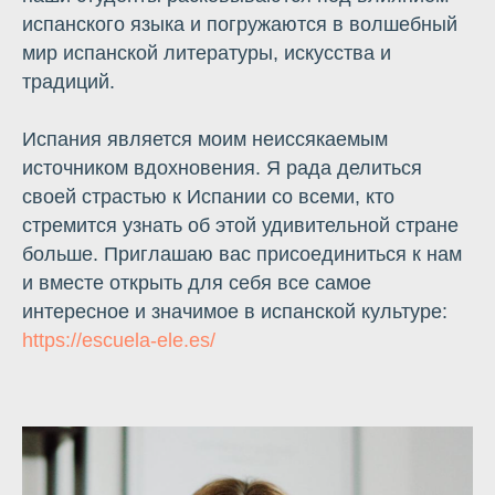
испанского языка и погружаются в волшебный
мир испанской литературы, искусства и
традиций.
Испания является моим неиссякаемым
источником вдохновения. Я рада делиться
своей страстью к Испании со всеми, кто
ПОДГОТОВКА К
стремится узнать об этой удивительной стране
больше. Приглашаю вас присоединиться к нам
ИНТЕРВЬЮ
и вместе открыть для себя все самое
ПО СОЦИАЛЬНОЙ
интересное и значимое в испанской культуре:
ИНТЕГРАЦИИ
https://escuela-ele.es/
Онлайн-курс для тех, кто
готовится к интервью по
оседлости, хочет говорить
уверенно и пройти подготовку без
лишней теории.