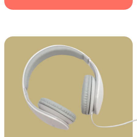
КОНТАКТЫ
CALLE DEL MAR, 50
TORREVIEJA (ALICANTE) ESPANA 03182
TERRANOSTRA@TERRANOSTRA.ES
WHATSAPP: +34 610 375 445
WHATSAPP: +7 969 207 95 19
ПОЛИТИКА КОНФИДЕНЦИАЛЬНОСТИ
ПОЛЬЗОВАТЕЛЬСКОЕ СОГЛАШЕНИЕ
INSTAGRAM
УСЛУГИ
TELEGRAM