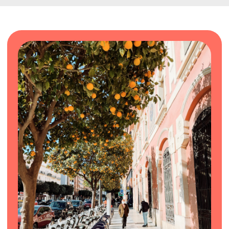
АУДИО-ТРЕНИНГ
ДЛЯ ПОДГОТОВКИ К
ИНТЕРВЬЮ ПО СОЦИАЛЬНОЙ
ИНТЕГРАЦИИ
4 обучающих видео с разбором
типовых вопросов
Официальный сертификат *
2 урока с преподавателем и 1 с
носителем языка *