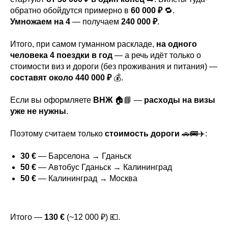
КОНТАКТЫ
обратно обойдутся примерно в
60 000 ₽
🔁.
Умножаем на 4
— получаем
240 000 ₽
.
CALLE DEL MAR, 50
Итого, при самом гуманном раскладе,
на
одного
TORREVIEJA (ALICANTE) ESPANA 03182
человека
4 поездки в год
— а речь идёт только о
TERRANOSTRA@TERRANOSTRA.ES
стоимости виз и дороги (без проживания и питания) —
WHATSAPP: +34 610 375 445
составят около
440 000 ₽
💰.
WHATSAPP: +7 969 207 95 19
ПОЛИТИКА КОНФИДЕНЦИАЛЬНОСТИ
Если вы оформляете
ВНЖ
🏠📘 —
расходы на визы
ПОЛЬЗОВАТЕЛЬСКОЕ СОГЛАШЕНИЕ
уже не нужны
.
Поэтому считаем только
стоимость дороги
🚗🚌✈️:
INSTAGRAM
УСЛУГИ
TELEGRAM
30 €
— Барселона → Гданьск
50 €
— Автобус Гданьск → Калининград
FAQ
FACEBOOK
50 €
— Калининград → Москва
Итого —
130 €
(~12 000 ₽) 💶.