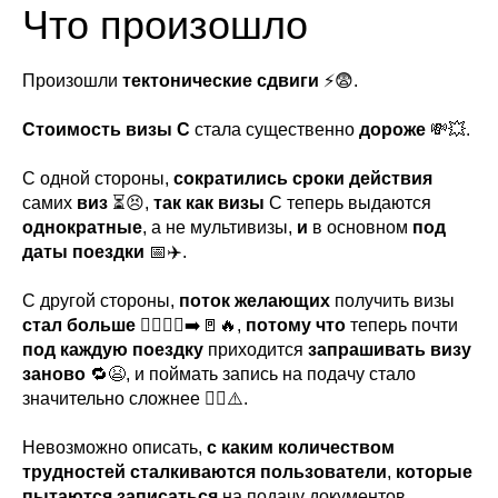
Что произошло
Произошли
тектонические сдвиги
⚡️😨.
Стоимость визы С
стала существенно
дороже
💸💥.
С одной стороны,
сократились
сроки действия
самих
виз
⏳😣,
так как визы
С теперь выдаются
однократные
, а не мультивизы,
и
в основном
под
даты поездки
📅✈️.
С другой стороны,
поток
желающих
получить визы
стал больше
🚶‍♂️🚶‍♀️➡️🚪🔥,
потому что
теперь почти
под каждую поездку
приходится
запрашивать визу
заново
🔁😫, и поймать запись на подачу стало
значительно сложнее 😵‍💫⚠️.
Невозможно описать,
с каким количеством
трудностей
сталкиваются пользователи
,
которые
пытаются записаться
на подачу документов