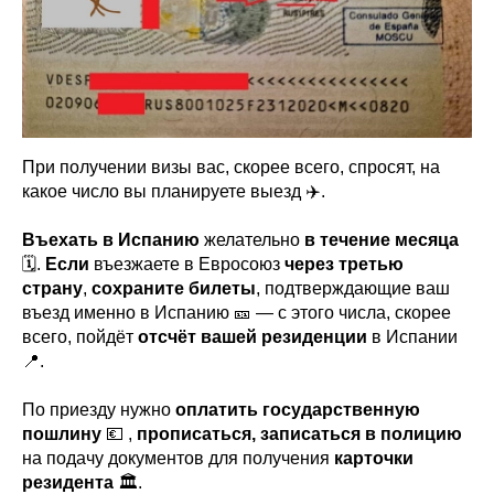
При получении визы вас, скорее всего, спросят, на
какое число вы планируете выезд ✈️.
Въехать в Испанию
желательно
в течение месяца
🗓️.
Если
въезжаете в Евросоюз
через третью
страну
,
сохраните билеты
, подтверждающие ваш
въезд именно в Испанию 🎫 — с этого числа, скорее
всего, пойдёт
отсчёт вашей резиденции
в Испании
📍.
По приезду нужно
оплатить государственную
пошлину
💶 ,
прописаться,
записаться в полицию
на подачу документов для получения
карточки
резидента
🏛️.