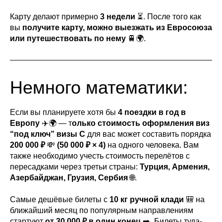
Карту делают примерно
3 недели
⏳. После того как
вы
получите карту,
можно
выезжать из Евросоюза
или путешествовать по нему
🚆🌍.
Немного математики:
Если вы планируете хотя бы
4 поездки в год в
Европу
✈️🌍 — т
олько стоимость оформления виз
“под ключ” визы С
для вас может составить порядка
200 000 ₽
💸
(50 000 ₽ × 4)
на одного человека. Вам
также необходимо учесть стоимость перелётов с
пересадками через третьи страны:
Турция, Армения,
Азербайджан, Грузия, Сербия
🌐.
Самые дешёвые билеты с
10 кг ручной клади
🎒 на
ближайший месяц по популярным направлениям
стартуют
от 30 000 ₽ в один конец
➡️. Билеты туда-