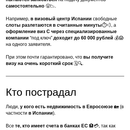
самостоятельно
😤📉.
Например,
в визовый центр Испании
свободные
слоты разлетаются в считанные минуты
⏱💨, а
оформление
виз С через специализированные
компании
“под ключ”
доходит
до
60 000 рублей
💰😱
на одного заявителя.
При этом почти гарантировано, что
вы получите
визу на очень короткий срок
🗓️🔍.
Кто пострадал
Люди,
у кого есть
недвижимость в Евросоюзе
🏡 (в
частности
в Испании
).
Все
те, кто имеет
счета в банках ЕС
🏦💳, так как