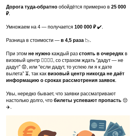
Дорога туда-обратно
обойдётся примерно в
25 000
₽
.
Умножаем на 4 — получается
100 000 ₽
✔️.
Разница в стоимости —
в 4,5 раза
📉.
При этом
не нужно
каждый раз
стоять в очередях
в
визовый центр 🧍‍♂️🧍‍♀️, со страхом ждать “дадут — не
ОТПРАВЛЯЯ ЭТО СООБЩЕНИЕ ВЫ СОГЛАШАЕТЕСЬ С
ПОЛИТИКОЙ ОБРАБОТКИ ДАННЫХ
дадут” 😟, или “если дадут, то успею ли я к дате
вылета” ⏳, так как
визовый центр никогда не даёт
информацию о сроках рассмотрения заявок
.
Увы, нередко бывает, что заявки рассматривают
настолько долго, что
билеты успевают пропасть
😔
✈️.