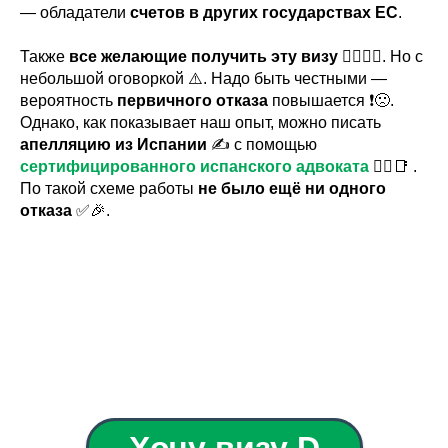
— обладатели
счетов в других государствах ЕС
.
Также
все желающие получить эту визу
🙋‍♂️🙋‍♀️. Но с
небольшой оговоркой ⚠️. Надо быть честными —
вероятность
первичного отказа
повышается ❗️🙁.
Однако, как показывает наш опыт, можно писать
апелляцию из Испании
✍️ с помощью
сертифицированного испанского адвоката
👨‍⚖️📑 .
По такой схеме работы
не было ещё ни одного
отказа
✅🎉.
Хочу визу D