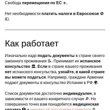
Свобода
перемещения по ЕС
✈️.
Нет необходимости
платить налоги в Евросоюзе
🚫
💶.
Как работает
Изначально надо
подать документы
в стране своего
законного проживания 📝. Принимает их
испанское
консульство
🏛️.
Если
в стране вашего проживания
нет
испанского консульства,
узнайте,
в какой стране
вы можете податься
. Например, граждане Армении
подают документы в консульство Испании в РФ 🌍.
Список документов достаточно
индивидуален
, в
зависимости от вашего конкретного случая 🔎. Но
совершенно точно вам понадобится
медицинская
справка
🏥 и
справка об отсутствии судимости
📄.