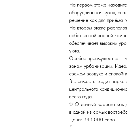
На первом этаже находится
оборудованная кухня, спа
решение как для приёма го
На втором этаже располож
собственной ванной комна
обеспечивает высокий уро
уюта.
Особое преимущество — ч
зонам урбанизации. Идеал
свежем воздухе и спокойн
В стоимость входит парко
центрального кондиционир
всего года.
✨ Отличный вариант как д
в одной из самых востреб
Цена: 343 000 евро